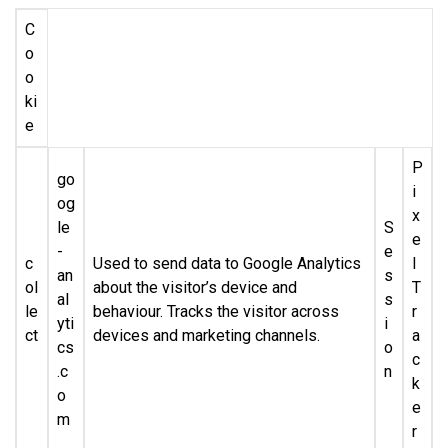
C
o
o
ki
e
P
go
i
og
x
le
S
e
-
e
c
Used to send data to Google Analytics
l
an
s
ol
about the visitor’s device and
T
al
s
le
behaviour. Tracks the visitor across
r
yti
i
ct
devices and marketing channels.
a
cs
o
c
.c
n
k
o
e
m
r