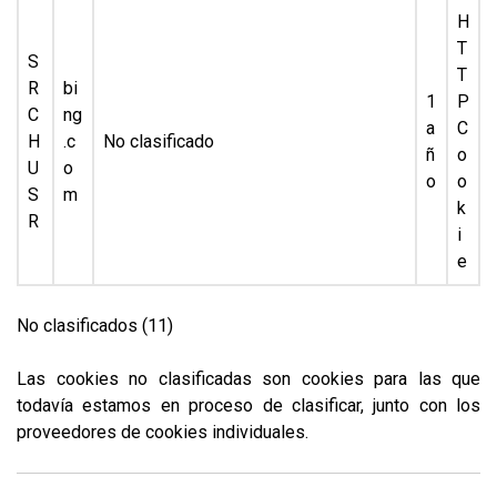
H
T
S
T
R
bi
1
P
C
ng
a
C
H
.c
No clasificado
ñ
o
U
o
o
o
S
m
k
R
i
e
No clasificados (11)
Las cookies no clasificadas son cookies para las que
todavía estamos en proceso de clasificar, junto con los
proveedores de cookies individuales.