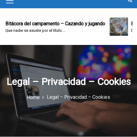
M
e
n
el campamento – Cazando y jugando
Bitácora del ca
suste por el título....
Domingo en el camp
u
I
c
o
n
Legal – Privacidad – Cookies
Legal – Privacidad – Cookies
Home