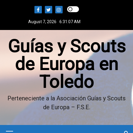
S
k
i
August 7, 2026
6:31:08 AM
p
t
Guías y Scouts
o
c
o
de Europa en
n
t
Toledo
e
n
t
Perteneciente a la Asociación Guías y Scouts
de Europa – F.S.E.