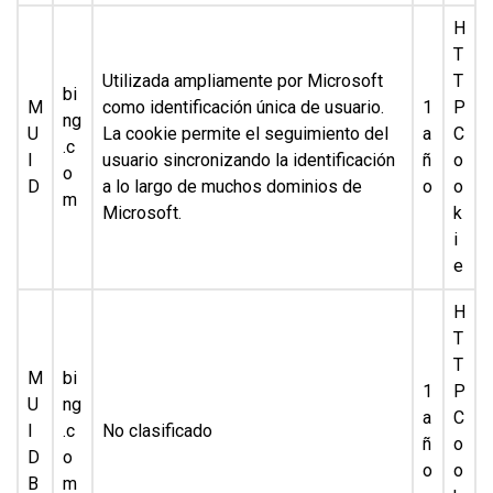
H
T
Utilizada ampliamente por Microsoft
T
bi
M
como identificación única de usuario.
1
P
ng
U
La cookie permite el seguimiento del
a
C
.c
I
usuario sincronizando la identificación
ñ
o
o
D
a lo largo de muchos dominios de
o
o
m
Microsoft.
k
i
e
H
T
T
M
bi
1
P
U
ng
a
C
I
.c
No clasificado
ñ
o
D
o
o
o
B
m