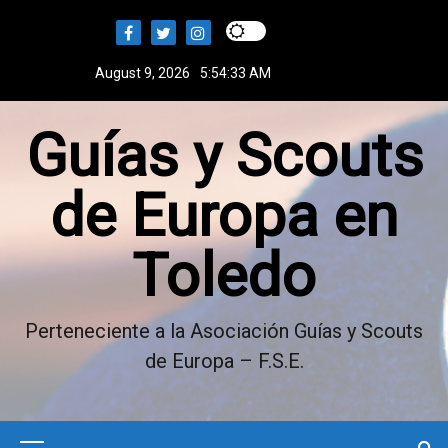
S
k
i
August 9, 2026
5:54:34 AM
p
t
Guías y Scouts
o
c
o
de Europa en
n
t
Toledo
e
n
t
Perteneciente a la Asociación Guías y Scouts
de Europa – F.S.E.