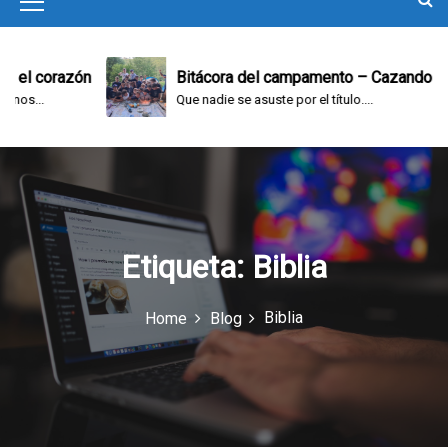
M
e
n
el corazón
Bitácora del campamento – Cazando y ju
s...
Que nadie se asuste por el título....
u
I
c
o
n
Etiqueta:
Biblia
Biblia
Home
Blog