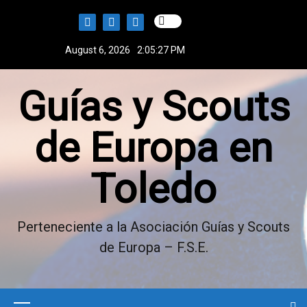
S
k
i
August 6, 2026
2:05:27 PM
p
t
Guías y Scouts
o
c
o
de Europa en
n
t
Toledo
e
n
t
Perteneciente a la Asociación Guías y Scouts
de Europa – F.S.E.