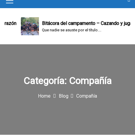
M
e
n
zón
Bitácora del campamento – Cazando y jugando
Que nadie se asuste por el título....
u
I
c
o
n
Categoría:
Compañía
Home
Blog
Compañía