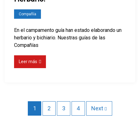
Compañía
En el campamento guía han estado elaborando un
herbario y bichiario. Nuestras guías de las
Compañías
Leer más
P
1
2
3
4
Next
a
g