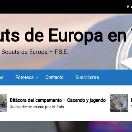
Au
uts de Europa en
 Scouts de Europa – F.S.E.
es
Fototeca
Contacto
Suscribirse
Bitácora del campamento – Cazando y jugando
Bitác
Que nadie se asuste por el título....
Doming