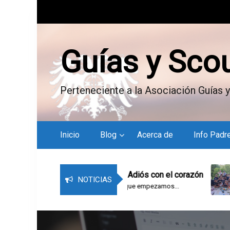
S
k
i
p
Guías y Sco
t
o
c
Perteneciente a la Asociación Guías y
o
n
t
e
Inicio
Blog
Acerca de
Info Padr
n
t
Bitácora del campamento – Adiós con el corazón
NOTICIAS
Último día de campamento. Los que empezamos...