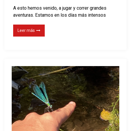
i
A esto hemos venido, a jugar y correr grandes
e
aventuras. Estamos en los días más intensos
n
!
Leer más