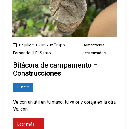
–
R
i
n
c
o
On
julio 20, 2026
By
Grupo
Comentarios
n
e
desactivados
Fernando III El Santo
e
n
Bitácora de campamento –
s
B
d
Construcciones
i
e
t
p
Distrito
á
a
c
Ve con un útil en tu mano, tu valor y coraje en la otra.
t
o
Ve, con
r
r
u
a
Leer más
l