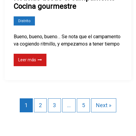
Cocina gourmestre
Distrito
Bueno, bueno, bueno… Se nota que el campamento
va cogiendo ritmillo, y empezamos a tener tiempo
Leer más
P
1
2
3
…
5
Next
a
g