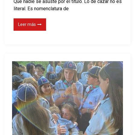
Que nadie se asuste por el título. Lo de cazar no es
c
o
literal. Es nomenclatura de
o
r
r
a
Leer más
a
d
z
e
ó
l
n
c
a
m
p
a
m
e
n
t
o