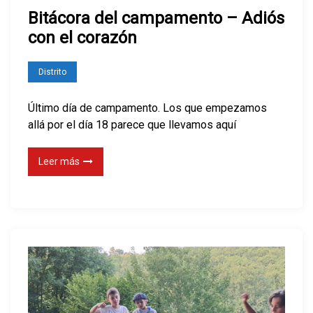
n
Bitácora del campamento – Adiós
B
con el corazón
i
t
Distrito
á
c
Último día de campamento. Los que empezamos
o
allá por el día 18 parece que llevamos aquí
r
a
Leer más
d
e
l
c
a
m
p
a