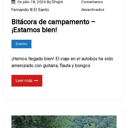
On
julio 18, 2026
By
Grupo
Comentarios
t
e
desactivados
Fernando III El Santo
r
n
u
Bitácora de campamento –
B
c
¡Estamos bien!
i
c
t
i
Distrito
á
o
c
¡Hemos llegado bien! El viaje en el autobús ha sido
n
o
amenizado con guitarra, flauta y bongos
e
r
s
a
Leer más
d
e
c
a
m
p