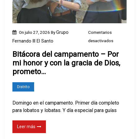
–
C
a
z
On
julio 27, 2026
By
Grupo
Comentarios
a
e
desactivados
Fernando III El Santo
n
n
d
Bitácora del campamento – Por
B
o
mi honor y con la gracia de Dios,
i
y
prometo…
t
j
á
u
Distrito
c
g
o
a
Domingo en el campamento. Primer día completo
r
para lobatos y lobatas. Y día especial para guías
n
a
d
d
Leer más
o
e