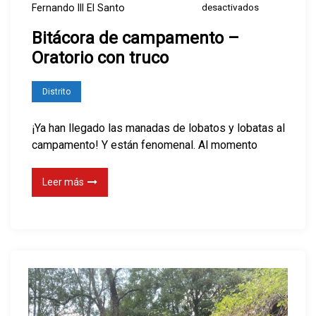
e
desactivados
Fernando III El Santo
h
n
o
Bitácora de campamento –
B
n
Oratorio con truco
i
o
t
r
Distrito
á
y
c
c
¡Ya han llegado las manadas de lobatos y lobatas al
o
campamento! Y están fenomenal. Al momento
o
r
n
a
Leer más
l
d
a
e
g
c
r
a
a
m
c
p
i
a