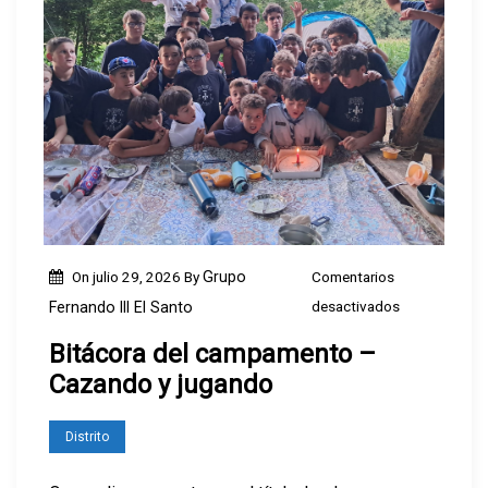
m
e
n
t
o
–
A
d
i
On
julio 29, 2026
By
Grupo
Comentarios
ó
e
desactivados
Fernando III El Santo
s
n
c
Bitácora del campamento –
B
o
Cazando y jugando
i
n
t
e
Distrito
á
l
c