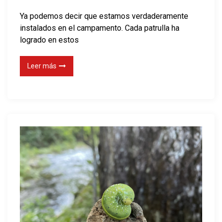
n
c
Ya podemos decir que estamos verdaderamente
t
o
instalados en el campamento. Cada patrulla ha
r
r
logrado en estos
u
a
c
d
Leer más
o
e
C
a
m
p
a
m
e
n
t
o