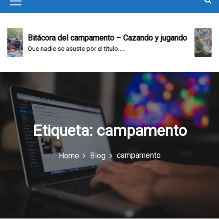
M
e
n
ra del campamento – Cazando y jugando
Bitácora de
 se asuste por el título....
Domingo en el
u
I
c
o
n
Etiqueta:
campamento
campamento
Home
Blog