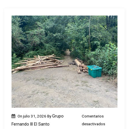
On
julio 31, 2026
By
Grupo
Comentarios
e
desactivados
Fernando III El Santo