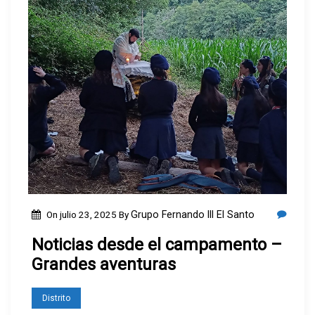
a
m
e
n
t
o
–
¡
E
s
t
On
julio 23, 2025
By
Grupo Fernando III El Santo
a
m
Noticias desde el campamento –
o
Grandes aventuras
s
b
Distrito