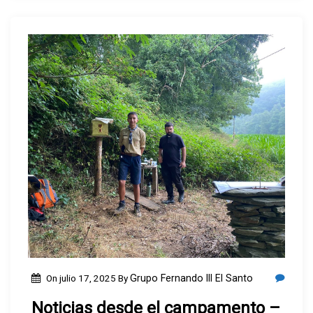
On
julio 17, 2025
By
Grupo Fernando III El Santo
Noticias desde el campamento –