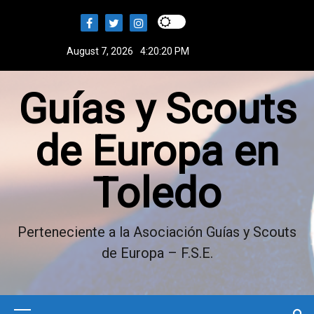
S
k
i
August 7, 2026
4:20:21 PM
p
t
Guías y Scouts
o
c
o
de Europa en
n
t
Toledo
e
n
t
Perteneciente a la Asociación Guías y Scouts
de Europa – F.S.E.