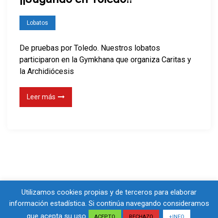
Lobatos
De pruebas por Toledo. Nuestros lobatos
participaron en la Gymkhana que organiza Caritas y
la Archidiócesis
Leer más
Utilizamos cookies propias y de terceros para elaborar
información estadística. Si continúa navegando consideramos
que acepta su uso.
Maglist
Created By
Eagle Vision IT
ACEPTO
RECHAZO
+INFO