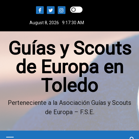
S
k
i
August 8, 2026
9:17:31 AM
p
t
Guías y Scouts
o
c
o
de Europa en
n
t
Toledo
e
n
t
Perteneciente a la Asociación Guías y Scouts
de Europa – F.S.E.