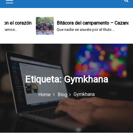
M
e
n
n el corazón
Bitácora del campamento – Cazando y j
mos...
Que nadie se asuste por el título....
u
I
c
o
n
Etiqueta:
Gymkhana
Gymkhana
Home
Blog