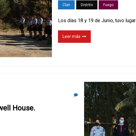
Clan
Distrito
Fuego
Los días 18 y 19 de Junio, tuvo lugar
Leer más
lwell House.