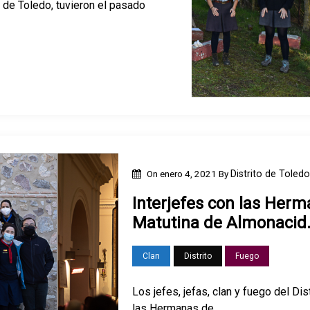
o de Toledo, tuvieron el pasado
On
enero 4, 2021
By
Distrito de Toledo
Interjefes con las Herm
Matutina de Almonacid
Clan
Distrito
Fuego
Los jefes, jefas, clan y fuego del Di
las Hermanas de