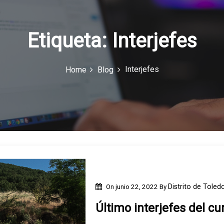
Etiqueta:
Interjefes
Interjefes
Home
Blog
On
junio 22, 2022
By
Distrito de Toled
Último interjefes del c