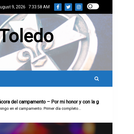
ugust 9, 2026
7:33:59 AM
 Toledo
 campamento – Por mi honor y con la gracia de Dios, prometo…
campamento. Primer día completo...