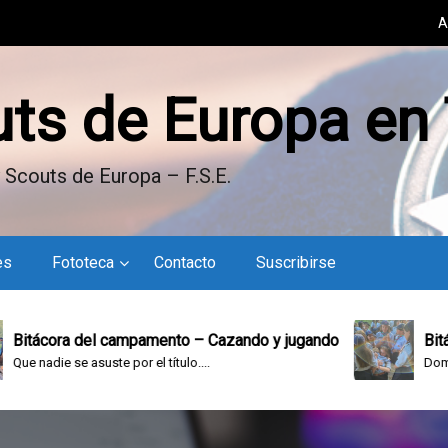
A
uts de Europa en
 Scouts de Europa – F.S.E.
es
Fototeca
Contacto
Suscribirse
a del campamento – Cazando y jugando
Bitácora del
se asuste por el título....
Domingo en el 