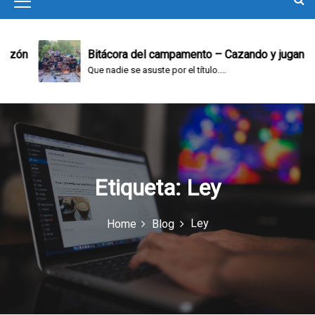
M
e
n
azón
Bitácora del campamento – Cazando y jugando
Que nadie se asuste por el título....
u
I
c
o
n
Etiqueta:
Ley
Ley
Home
Blog