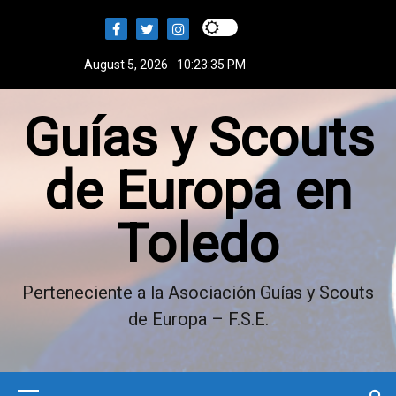
S
k
i
August 5, 2026
10:23:35 PM
p
t
Guías y Scouts
o
c
o
de Europa en
n
t
Toledo
e
n
t
Perteneciente a la Asociación Guías y Scouts
de Europa – F.S.E.