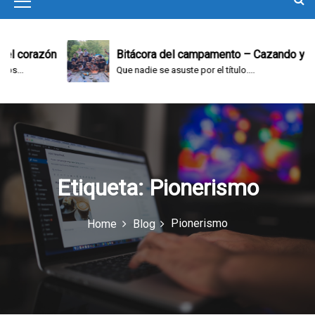
M
e
n
corazón
Bitácora del campamento – Cazando y jugan
Que nadie se asuste por el título....
u
I
c
o
n
Etiqueta:
Pionerismo
Pionerismo
Home
Blog