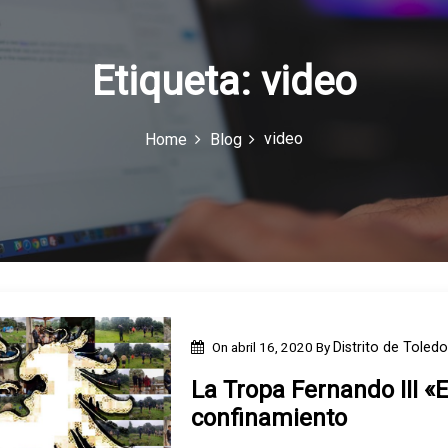
Etiqueta:
video
video
Home
Blog
On
abril 16, 2020
By
Distrito de Toledo
La Tropa Fernando III «
confinamiento