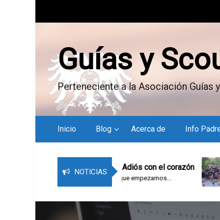
S
k
i
p
Guías y Sco
t
o
c
Perteneciente a la Asociación Guías y
o
n
t
e
Inicio
Blog
Acerca de
Info Padr
n
t
Bitácora del campamento – Adiós con el corazón
NOTICIAS
Último día de campamento. Los que empezamos...