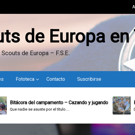
A
uts de Europa en
 Scouts de Europa – F.S.E.
es
Fototeca
Contacto
Suscribirse
Bitácora del campamento – Cazando y jugando
Bitác
Que nadie se asuste por el título....
Doming