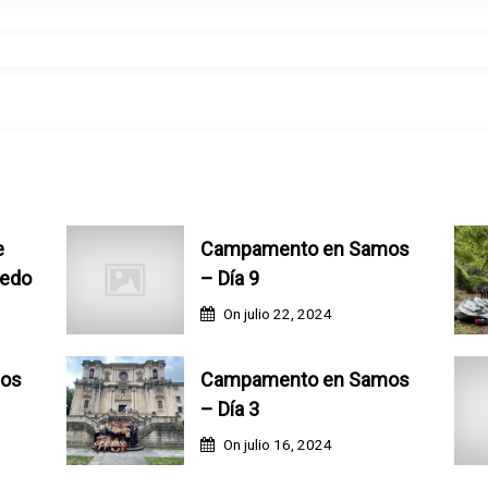
e
Campamento en Samos
ledo
– Día 9
On
julio 22, 2024
os
Campamento en Samos
– Día 3
On
julio 16, 2024