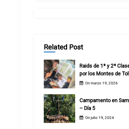
v
e
g
a
Related Post
c
Raids de 1ª y 2ª Clas
i
por los Montes de To
ó
On
marzo 19, 2026
n
Campamento en Sam
d
– Día 5
On
julio 19, 2024
e