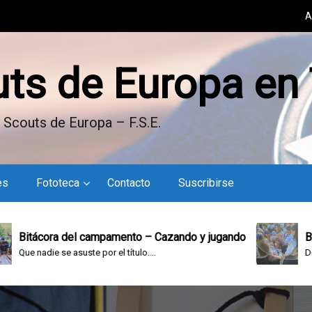
A
uts de Europa en
 Scouts de Europa – F.S.E.
es
Fototeca
Contacto
Suscribirse
tácora del campamento – Cazando y jugando
Bitácor
 nadie se asuste por el título....
Domingo e