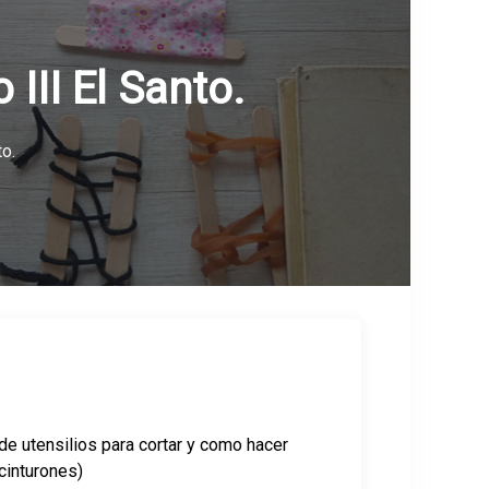
III El Santo.
to.
 de utensilios para cortar y como hacer
cinturones)