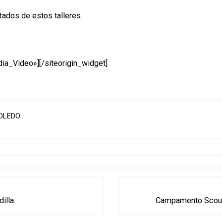
ados de estos talleres.
dia_Video»]
[/siteorigin_widget]
TOLEDO
illa.
Campamento Scout.