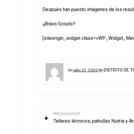
Después han puesto imágenes de los result
¡¡Bravo Scouts!!
[siteorigin_widget class=»WP_Widget_Me
DISTRITO DE 
On
julio 22, 2020
By
N
PREVIOUS POST
Talleres técnicos, patrullas Nutria y Ard
a