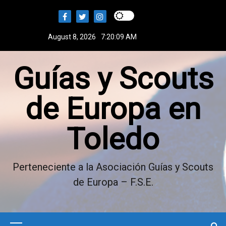
S
k
i
August 8, 2026
7:20:10 AM
p
t
Guías y Scouts
o
c
o
de Europa en
n
t
Toledo
e
n
t
Perteneciente a la Asociación Guías y Scouts
de Europa – F.S.E.