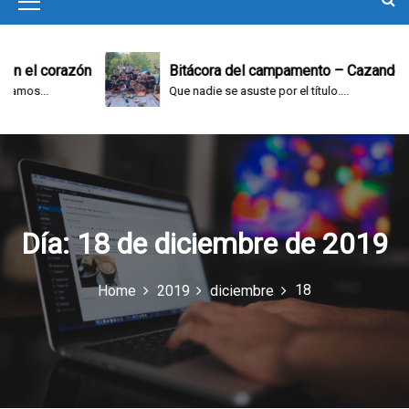
M
e
n
 el corazón
Bitácora del campamento – Cazando y j
os...
Que nadie se asuste por el título....
u
I
c
o
n
Día:
18 de diciembre de 2019
18
Home
2019
diciembre