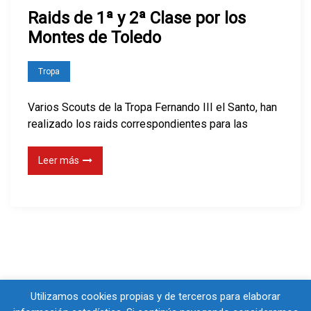
n
Raids de 1ª y 2ª Clase por los
R
Montes de Toledo
a
i
Tropa
d
s
Varios Scouts de la Tropa Fernando III el Santo, han
d
realizado los raids correspondientes para las
e
1
Leer más
ª
y
2
ª
C
l
a
Utilizamos cookies propias y de terceros para elaborar
s