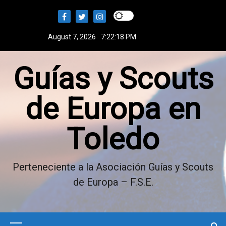
S
k
i
August 7, 2026
7:22:19 PM
p
t
Guías y Scouts
o
c
o
de Europa en
n
t
Toledo
e
n
t
Perteneciente a la Asociación Guías y Scouts
de Europa – F.S.E.