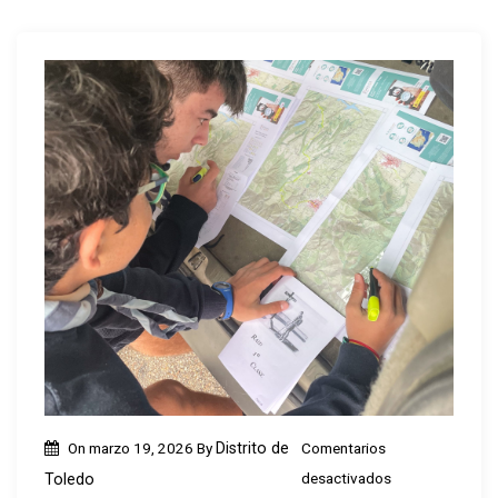
On
marzo 19, 2026
By
Distrito de
Comentarios
e
desactivados
Toledo