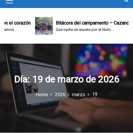
M
e
n
 el corazón
Bitácora del campamento – Cazando y j
os...
Que nadie se asuste por el título....
u
I
c
o
n
Día:
19 de marzo de 2026
19
Home
2026
marzo