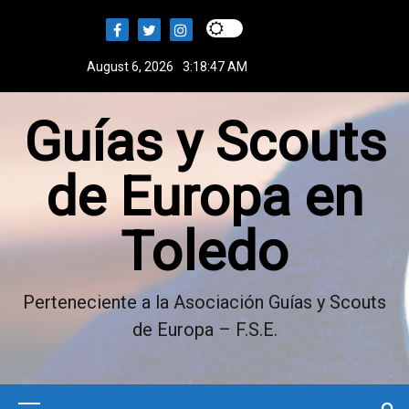
S
k
i
August 6, 2026
3:18:48 AM
p
t
Guías y Scouts
o
c
o
de Europa en
n
t
Toledo
e
n
t
Perteneciente a la Asociación Guías y Scouts
de Europa – F.S.E.