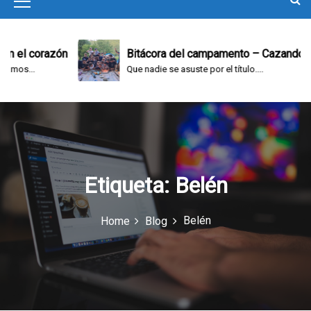
M
e
n
el corazón
Bitácora del campamento – Cazando y ju
s...
Que nadie se asuste por el título....
u
I
c
o
n
Etiqueta:
Belén
Belén
Home
Blog