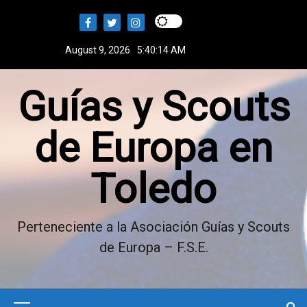
S
k
i
August 9, 2026
5:40:15 AM
p
t
Guías y Scouts
o
c
o
de Europa en
n
t
Toledo
e
n
t
Perteneciente a la Asociación Guías y Scouts
de Europa – F.S.E.