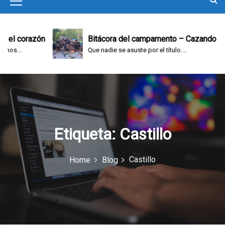
M
e
n
l corazón
Bitácora del campamento – Cazando y jug
...
Que nadie se asuste por el título....
u
I
c
o
n
Etiqueta:
Castillo
Castillo
Home
Blog