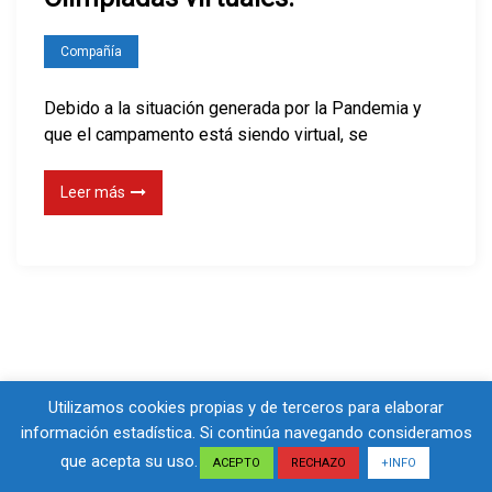
Compañía
Debido a la situación generada por la Pandemia y
que el campamento está siendo virtual, se
Leer más
Utilizamos cookies propias y de terceros para elaborar
información estadística. Si continúa navegando consideramos
que acepta su uso.
Maglist
Created By
Eagle Vision IT
ACEPTO
RECHAZO
+INFO