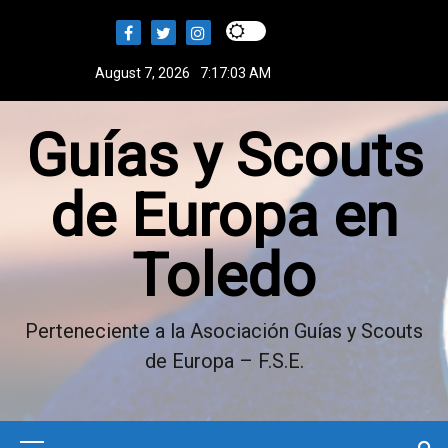
S
k
i
August 7, 2026
7:17:03 AM
p
t
Guías y Scouts
o
c
o
de Europa en
n
t
Toledo
e
n
t
Perteneciente a la Asociación Guías y Scouts
de Europa – F.S.E.