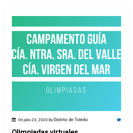
On
julio 23, 2020
By
Distrito de Toledo
Olimpiadas virtuales.