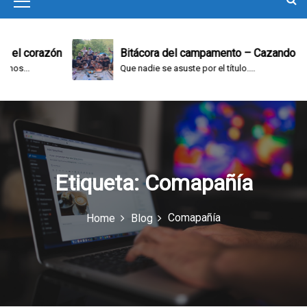
M
e
n
el corazón
Bitácora del campamento – Cazando y ju
s...
Que nadie se asuste por el título....
u
I
c
o
n
Etiqueta:
Comapañía
Comapañía
Home
Blog