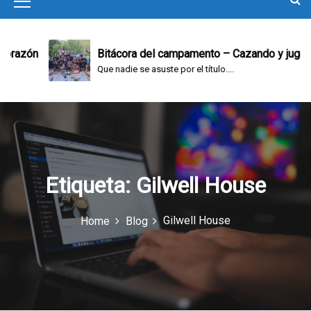
M
e
n
n
Bitácora del campamento – Cazando y jugando
Que nadie se asuste por el título....
u
I
c
o
n
Etiqueta:
Gilwell House
Gilwell House
Home
Blog