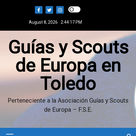
S
k
i
August 8, 2026
2:44:18 PM
p
t
Guías y Scouts
o
c
o
de Europa en
n
t
Toledo
e
n
t
Perteneciente a la Asociación Guías y Scouts
de Europa – F.S.E.