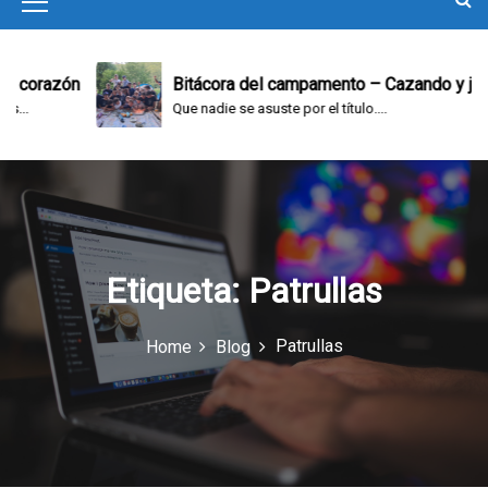
M
e
n
orazón
Bitácora del campamento – Cazando y jugand
Que nadie se asuste por el título....
u
I
c
o
n
Etiqueta:
Patrullas
Patrullas
Home
Blog