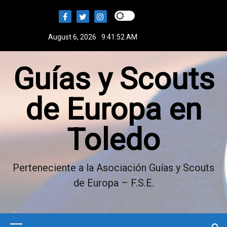
S
k
i
August 6, 2026
9:41:52 AM
p
t
Guías y Scouts
o
c
o
de Europa en
n
t
Toledo
e
n
t
Perteneciente a la Asociación Guías y Scouts
de Europa – F.S.E.