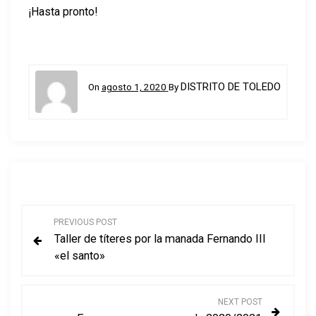
¡Hasta pronto!
DISTRITO DE TOLEDO
On
agosto 1, 2020
By
N
PREVIOUS POST
Taller de títeres por la manada Fernando III
a
«el santo»
v
NEXT POST
e