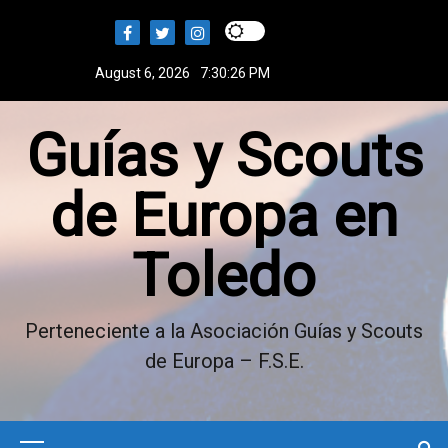
S
k
i
August 6, 2026
7:30:26 PM
p
t
Guías y Scouts
o
c
o
de Europa en
n
t
Toledo
e
n
t
Perteneciente a la Asociación Guías y Scouts
de Europa – F.S.E.