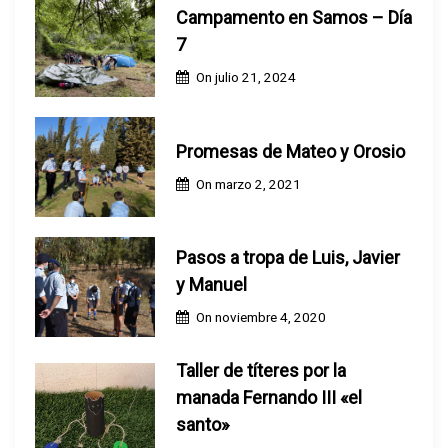
n
Campamento en Samos – Día
t
7
On
julio 21, 2024
r
a
Promesas de Mateo y Orosio
d
On
marzo 2, 2021
a
Pasos a tropa de Luis, Javier
s
y Manuel
On
noviembre 4, 2020
Taller de títeres por la
manada Fernando III «el
santo»