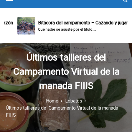
M
e
n
zón
Bitácora del campamento – Cazando y jugando
Que nadie se asuste por el título....
u
I
c
Últimos tallleres del
o
Campamento Virtual de la
n
manada FIIIS
Home
Lobatos
Últimos tallleres del Campamento Virtual de la manada
FIIIS