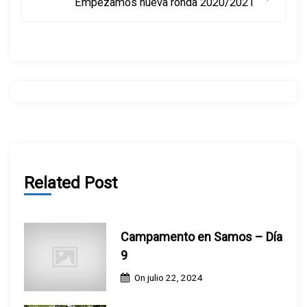
Empezamos nueva ronda 2020/2021
g
a
c
i
ó
n
Related Post
d
Campamento en Samos – Día
e
9
e
On
julio 22, 2024