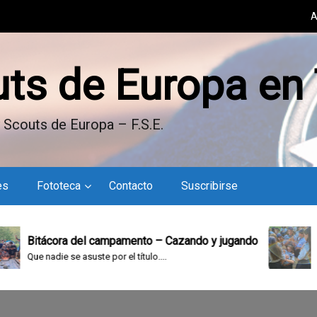
A
uts de Europa en
 Scouts de Europa – F.S.E.
es
Fototeca
Contacto
Suscribirse
Bitácora del campamento – Cazando y jugando
Bit
Que nadie se asuste por el título....
Domi