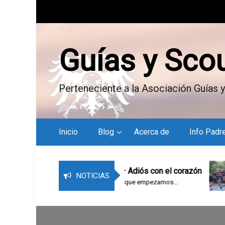
S
k
i
p
Guías y Sco
t
o
c
Perteneciente a la Asociación Guías y
o
n
t
e
Inicio
Blog
Acerca de
Info Padr
n
t
Bitácora del campamento – Adiós con el corazón
NOTICIAS
Último día de campamento. Los que empezamos...