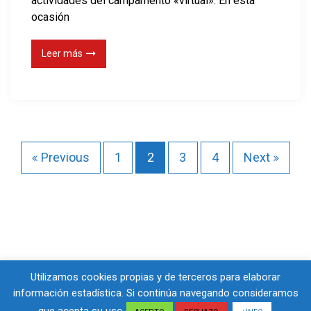
actividades del campamento «virtual». En esta
ocasión
Leer más
P
Previous
1
2
3
4
Next
a
g
i
n
Utilizamos cookies propias y de terceros para elaborar
información estadística. Si continúa navegando consideramos