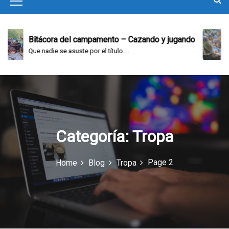
M
e
n
ra del campamento – Cazando y jugando
Bitácora del
 se asuste por el título....
Domingo en el 
u
I
c
o
n
Categoría:
Tropa
Page 2
Home
Blog
Tropa