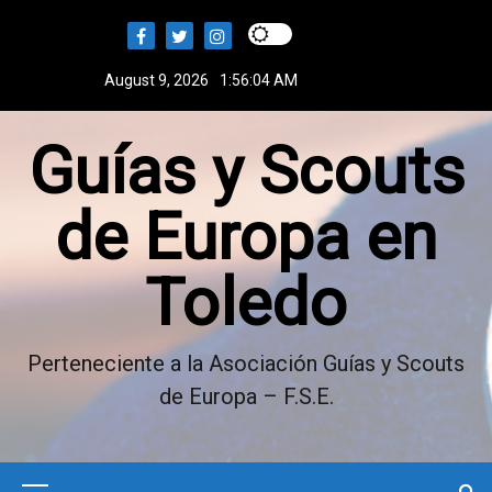
S
k
i
August 9, 2026
1:56:05 AM
p
t
Guías y Scouts
o
c
o
de Europa en
n
t
Toledo
e
n
t
Perteneciente a la Asociación Guías y Scouts
de Europa – F.S.E.