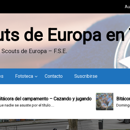
Au
uts de Europa en
 Scouts de Europa – F.S.E.
es
Fototeca
Contacto
Suscribirse
 campamento – Cazando y jugando
Bitácora del campa
te por el título....
Domingo en el campame