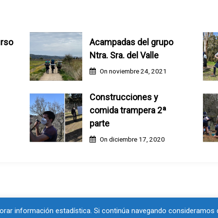
urso
Acampadas del grupo
Ntra. Sra. del Valle
On
noviembre 24, 2021
Construcciones y
comida trampera 2ª
parte
On
diciembre 17, 2020
borar información estadística. Si continúa navegando consideramos 