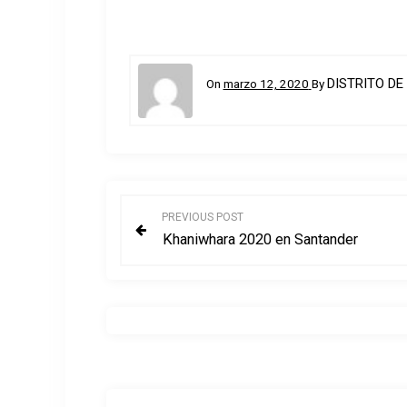
DISTRITO DE
On
marzo 12, 2020
By
N
PREVIOUS POST
Khaniwhara 2020 en Santander
a
v
e
g