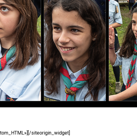
ustom_HTML»]
[/siteorigin_widget]