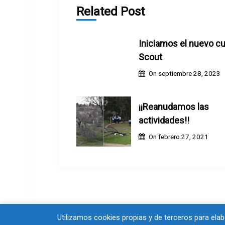
a
Related Post
c
Iniciamos el nuevo c
i
Scout
ó
On
septiembre 28, 2023
n
¡¡Reanudamos las
d
actividades!!
On
febrero 27, 2021
e
e
n
t
Utilizamos cookies propias y de terceros para ela