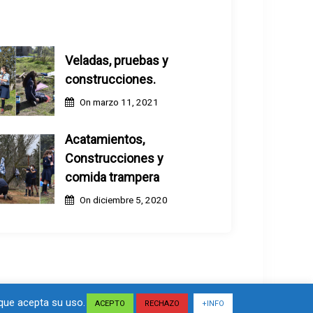
Veladas, pruebas y
construcciones.
On
marzo 11, 2021
Acatamientos,
Construcciones y
comida trampera
On
diciembre 5, 2020
que acepta su uso.
Maglist
Created By
Eagle Vision IT
ACEPTO
RECHAZO
+INFO