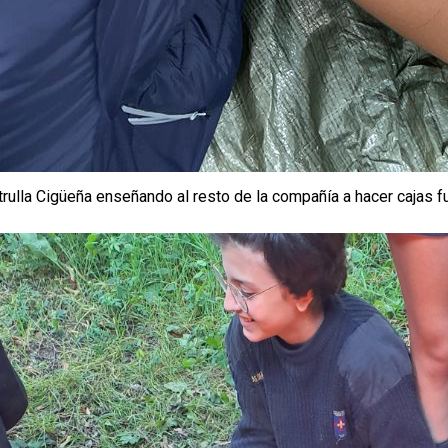
trulla Cigüeña enseñando al resto de la compañía a hacer cajas f