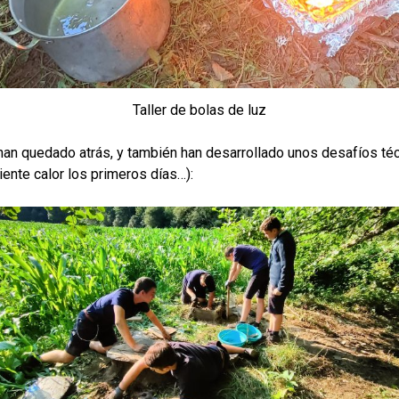
Taller de bolas de luz
 han quedado atrás, y también han desarrollado unos desafíos téc
ente calor los primeros días…):