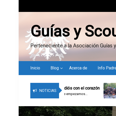
S
k
i
p
Guías y Sco
t
o
c
Perteneciente a la Asociación Guías y
o
n
t
e
Inicio
Blog
Acerca de
Info Padr
n
t
l campamento – Adiós con el corazón
Bitácora del 
NOTICIAS
e campamento. Los que empezamos...
Que nadie se asuste