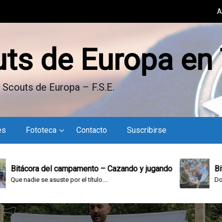
A
uts de Europa en
 Scouts de Europa – F.S.E.
es
Fototeca
Contacto
Suscribirse
campamento – Cazando y jugando
Bitácora del campam
 por el título....
Domingo en el campamen